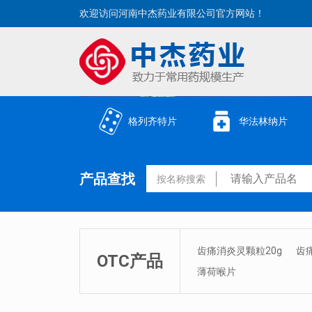
欢迎访问河南中杰药业有限公司官方网站！
格列齐特片
华法林纳片
产品查找
按名称搜索
齿痛消炎灵颗粒20g
齿
OTC产品
薄荷喉片