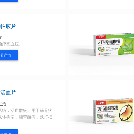
达帕胺片
症
治疗高血压。
查看详情
筋活血片
主治
活络，活血散瘀。用于筋骨疼
肢体拘挛，腰背酸痛，跌打损