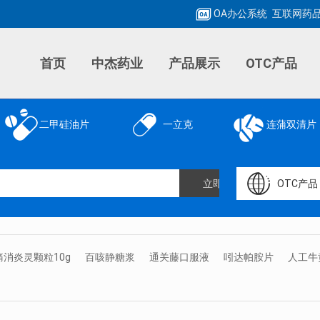
OA办公系统
互联网药品
首页
中杰药业
产品展示
OTC产品
二甲硅油片
一立克
连蒲双清片
OTC产品
痛消炎灵颗粒10g
百咳静糖浆
通关藤口服液
吲达帕胺片
人工牛