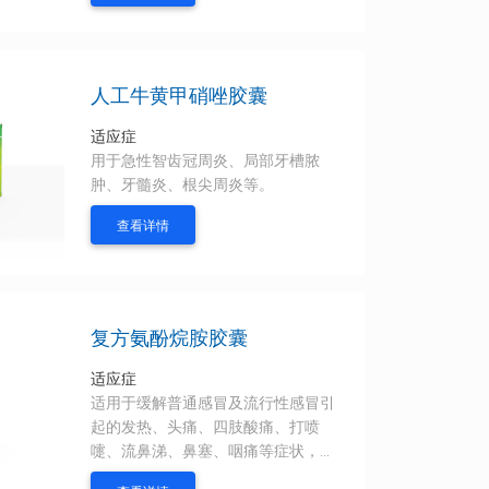
管哮喘。
人工牛黄甲硝唑胶囊
适应症
用于急性智齿冠周炎、局部牙槽脓
肿、牙髓炎、根尖周炎等。
查看详情
复方氨酚烷胺胶囊
适应症
适用于缓解普通感冒及流行性感冒引
起的发热、头痛、四肢酸痛、打喷
嚏、流鼻涕、鼻塞、咽痛等症状，也
可用于流行性感冒的预防和治疗。