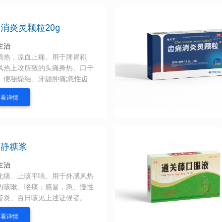
消炎灵颗粒20g
主治
清热，凉血止痛。用于脾胃积
风热上攻所致的头痛身热、口干
、便秘燥结、牙龈肿痛;急性齿根
炎、智齿冠周炎、急性牙龈(周)
查看详情
上述证候者。
咳静糖浆
主治
化痰、止咳平喘。用于外感风热
的咳嗽、咯痰；感冒，急、慢性
管炎、百日咳见上述证候者。
查看详情