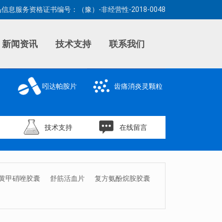
信息服务资格证书编号：（豫）-非经营性-2018-0048
新闻资讯
技术支持
联系我们
吲达帕胺片
齿痛消炎灵颗粒
技术支持
在线留言
黄甲硝唑胶囊
舒筋活血片
复方氨酚烷胺胶囊