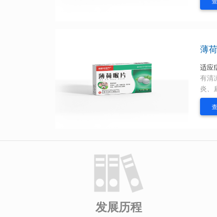
薄
适应
有清
炎、
发展历程