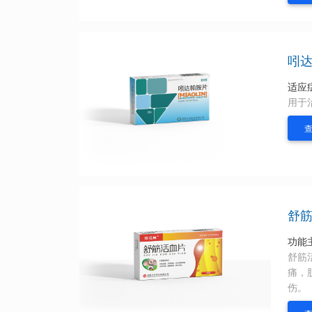
吲
适应
用于
舒
功能
舒筋
痛，
伤。