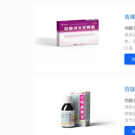
齿痛
功能
疏风
热，
口臭
尖周
炎见
百
功能
清热
所致
支气