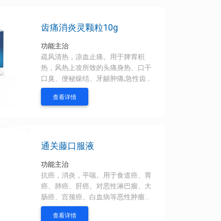
齿痛消炎灵颗粒10g
功能主治
疏风清热，凉血止痛。用于脾胃积
热，风热上攻所致的头痛身热、口干
口臭、便秘燥结、牙龈肿痛;急性齿根
尖周炎、智齿冠周炎、急性牙龈(周)
查看详情
炎见上述证候者。
通关藤口服液
功能主治
抗癌，消炎，平喘。用于食道癌、胃
癌、肺癌、肝癌。对恶性淋巴瘤、大
肠癌、宫颈癌、白血病等恶性肿瘤亦
有疗效。并可配合放疗、化疗和手术
查看详情
后治疗。并用于慢性支气管炎、支气